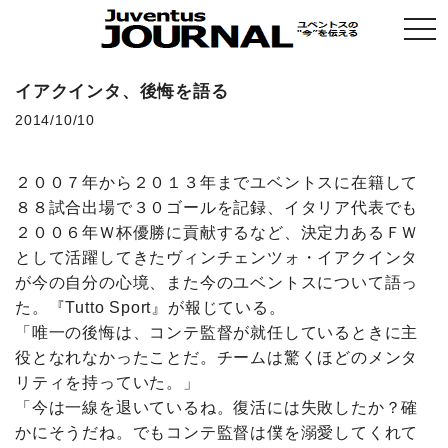
togg
navi
イアクインタ、後悔を語る
2014/10/10
２００７年から２０１３年までユベントスに在籍して
８８試合出場で３０ゴールを記録、イタリア代表でも
２００６年Ｗ杯優勝に貢献するなど、決定力あるＦＷ
として活躍してきたヴィンチェンツォ・イアクインタ
が今の自分の心境、また今のユベントスについて語っ
た。『Tutto Sport』が報じている。
「唯一の後悔は、コンテ監督が就任しているときに主
役となれなかったことだ。チームは驚くほどのメンタ
リティを持っていた。」
「今は一線を退いているね。復活には失敗したか？確
かにそうだね。でもコンテ監督は僕を溺愛してくれて