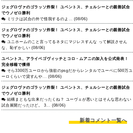
ジェグロヴァのゴラッソ炸裂！ ユベントス、チェルシーとの親善試合
でウノゼロ勝利
ミリクは試合の外で怪我するのよ… (08/06)
ジェグロヴァのゴラッソ炸裂！ ユベントス、チェルシーとの親善試合
でウノゼロ勝利
ユニホームのこと言ってるネタにマジレスすんな って解説させん
な、恥ずかしい (08/06)
ユベントス、アライベゴヴィッチとコロ・ムアニの加入を公式発表！
完全移籍で獲得
そら3300万ユーロから強欲のpsgだからレンタルでユーベに500万ユ
ーロくらいで貸すんや... (08/06)
ジェグロヴァのゴラッソ炸裂！ ユベントス、チェルシーとの親善試合
でウノゼロ勝利
結構まともな出来だったくね？ ユーヴェが悪いとはそんな思わない
試合展開だったけど。 3... (08/06)
新着コメント一覧へ