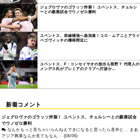
ジェグロヴァのゴラッソ炸裂！ ユベントス、チェルシ
ーとの親善試合でウノゼロ勝利
ユベントス、前線補強へ急加速！コロ・ムアニとアライ
ベゴヴィッチの獲得間近に
ユベントス、F・コンセイサオの放出も視野？ 代理人の
メンデス氏がプレミアのクラブへ打診か…
新着コメント
ジェグロヴァのゴラッソ炸裂！ ユベントス、チェルシーとの親善試合
でウノゼロ勝利
なんかもっと見ちゃいらんねえできになると思ったら意外と… まあ
アジア興業なんか見てもなん... (08/06)