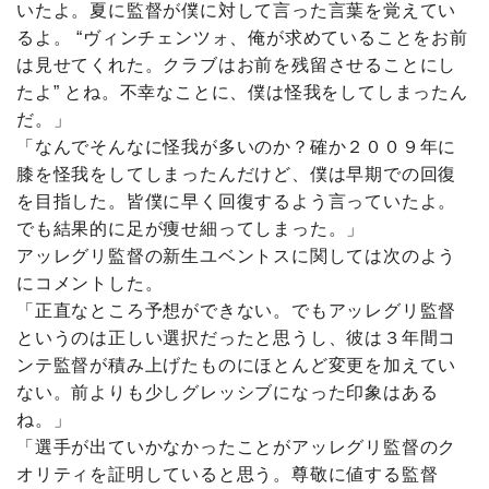
いたよ。夏に監督が僕に対して言った言葉を覚えてい
るよ。 “ヴィンチェンツォ、俺が求めていることをお前
は見せてくれた。クラブはお前を残留させることにし
たよ” とね。不幸なことに、僕は怪我をしてしまったん
だ。」
「なんでそんなに怪我が多いのか？確か２００９年に
膝を怪我をしてしまったんだけど、僕は早期での回復
を目指した。皆僕に早く回復するよう言っていたよ。
でも結果的に足が痩せ細ってしまった。」
アッレグリ監督の新生ユベントスに関しては次のよう
にコメントした。
「正直なところ予想ができない。でもアッレグリ監督
というのは正しい選択だったと思うし、彼は３年間コ
ンテ監督が積み上げたものにほとんど変更を加えてい
ない。前よりも少しグレッシブになった印象はある
ね。」
「選手が出ていかなかったことがアッレグリ監督のク
オリティを証明していると思う。尊敬に値する監督