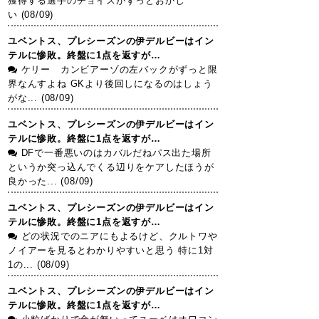
獲得する選手のチョイスがずっとおかし
い (08/09)
ユベントス、プレシーズンの伊デルビーはイン
テルに惨敗。終盤に1点を返すが…
ケリー カンビアーゾの左バックがずっと限
界なんすよね GKより後回しになるのはしょう
がな... (08/09)
ユベントス、プレシーズンの伊デルビーはイン
テルに惨敗。終盤に1点を返すが…
DFで一番悪いのはカバルだねパス出た場所
というか突っ込んでくる辺りをケアしたほうが
良かった... (08/09)
ユベントス、プレシーズンの伊デルビーはイン
テルに惨敗。終盤に1点を返すが…
どの状況でのニアにもよるけど、クルトワや
ノイアーを見るとわかりやすいと思う 特に1対
1の... (08/09)
ユベントス、プレシーズンの伊デルビーはイン
テルに惨敗。終盤に1点を返すが…