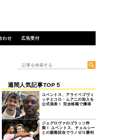
合わせ
広告受付
週間人気記事TOP５
ユベントス、アライベゴヴィ
ッチとコロ・ムアニの加入を
公式発表！ 完全移籍で獲得
ジェグロヴァのゴラッソ炸
裂！ ユベントス、チェルシー
との親善試合でウノゼロ勝利