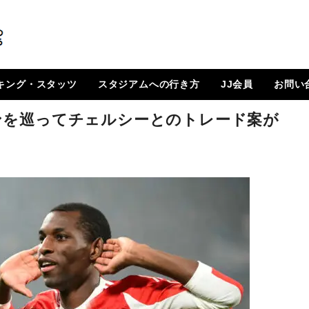
キング・スタッツ
スタジアムへの行き方
JJ会員
お問い
順位表
 日程一覧
ルランキング
はじめに
How To Go ?
JJ会員とは
ログイン
会員ページ
登録方法（図解）
ンを巡ってチェルシーとのトレード案が