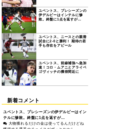
ユベントス、プレシーズンの
伊デルビーはインテルに惨
敗。終盤に1点を返すが…
ユベントス、ニースとの親善
試合に2-0と勝利！ 期待の若
手も存在をアピール
ユベントス、前線補強へ急加
速！コロ・ムアニとアライベ
ゴヴィッチの獲得間近に
新着コメント
ユベントス、プレシーズンの伊デルビーはイン
テルに惨敗。終盤に1点を返すが…
大物獲れるだけの金は使ってるんだけどね