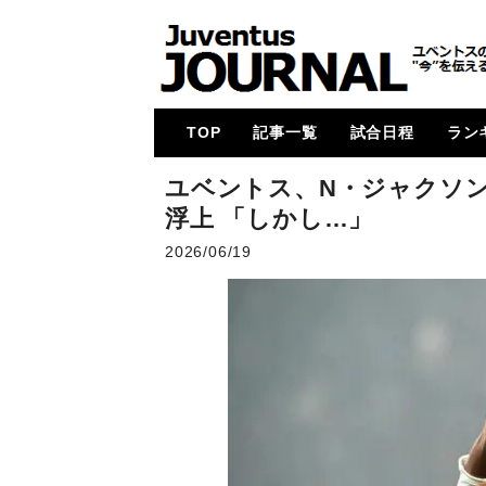
TOP
記事一覧
試合日程
ラン
メイン
コラム
特集
メルカート
動画
試合レビュー
招集メンバー
UCL
U23・下部組織・
カルチョ全般
2017-18
2018-19
2019-20
2020-21
2021-22
2022-23
2023-24
2024-25
各国
次節
ゴー
ユベントス、N・ジャクソ
Women
浮上 「しかし…」
2026/06/19