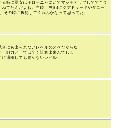
いる時に冨安はボローニャにいてマッチアップしてて全て
ぐねてたんだよね。当時、右SBにクアドラードやダニー
ど、その時に獲得してくれんかなって思ってた。
試合にも出られないレベルのスペだからな
いし戦力としては全く計算出来んでしょ
ずに退団しても驚かないレベル