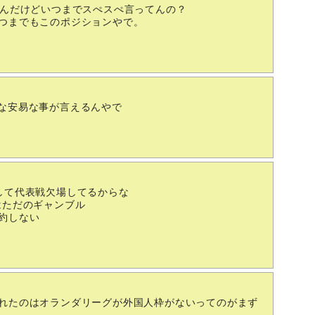
てんだけどいつまでスぺスぺ言ってんの？
つまでもこのポジションやで。
な安易な事が言えるんやで
して代表戦欠場してるからな
はただのギャンブル
約しない
れたのはオランダリーグが外国人枠がないってのがまず