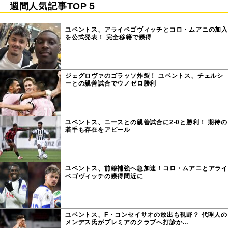
週間人気記事TOP５
ユベントス、アライベゴヴィッチとコロ・ムアニの加入
を公式発表！ 完全移籍で獲得
ジェグロヴァのゴラッソ炸裂！ ユベントス、チェルシ
ーとの親善試合でウノゼロ勝利
ユベントス、ニースとの親善試合に2-0と勝利！ 期待の
若手も存在をアピール
ユベントス、前線補強へ急加速！コロ・ムアニとアライ
ベゴヴィッチの獲得間近に
ユベントス、F・コンセイサオの放出も視野？ 代理人の
メンデス氏がプレミアのクラブへ打診か…