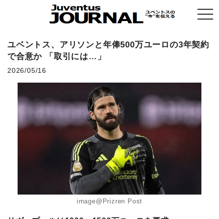
togg
navi
ユベントス、アリソンと年俸500万ユーロの3年契約
で合意か 「取引には…」
2026/05/16
image@Prizren Post