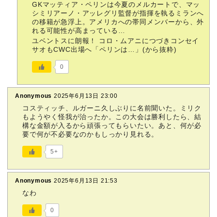
GKマッティア・ペリンは今夏のメルカートで、マッ
シミリアーノ・アッレグリ監督が指揮を執るミランへ
の移籍が急浮上。アメリカへの帯同メンバーから、外
れる可能性が高まっている…
ユベントスに朗報！ コロ・ムアニにつづきコンセイ
サオもCWC出場へ「ペリンは…」(から抜粋)
0
Anonymous
2025年6月13日 23:00
コスティッチ、ルガーニ久しぶりに名前聞いた。ミリク
もようやく怪我が治ったか。この大会は勝利したら、結
構な金額が入るから頑張ってもらいたい。あと、何が必
要で何が不必要なのかもしっかり見れる。
5+
Anonymous
2025年6月13日 21:53
なわ
0