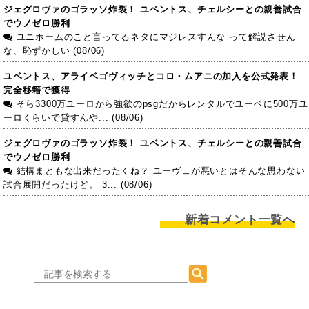
ジェグロヴァのゴラッソ炸裂！ ユベントス、チェルシーとの親善試合
でウノゼロ勝利
ユニホームのこと言ってるネタにマジレスすんな って解説させん
な、恥ずかしい (08/06)
ユベントス、アライベゴヴィッチとコロ・ムアニの加入を公式発表！
完全移籍で獲得
そら3300万ユーロから強欲のpsgだからレンタルでユーベに500万ユ
ーロくらいで貸すんや... (08/06)
ジェグロヴァのゴラッソ炸裂！ ユベントス、チェルシーとの親善試合
でウノゼロ勝利
結構まともな出来だったくね？ ユーヴェが悪いとはそんな思わない
試合展開だったけど。 3... (08/06)
新着コメント一覧へ