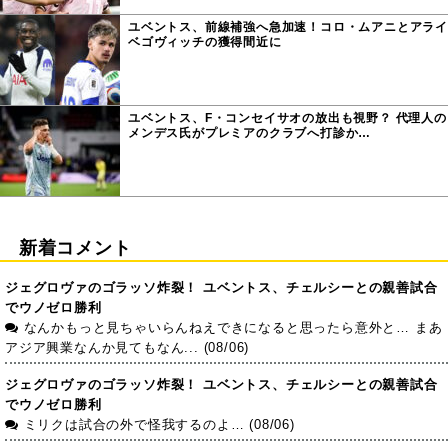
ユベントス、前線補強へ急加速！コロ・ムアニとアライ
ベゴヴィッチの獲得間近に
ユベントス、F・コンセイサオの放出も視野？ 代理人の
メンデス氏がプレミアのクラブへ打診か…
新着コメント
ジェグロヴァのゴラッソ炸裂！ ユベントス、チェルシーとの親善試合
でウノゼロ勝利
なんかもっと見ちゃいらんねえできになると思ったら意外と… まあ
アジア興業なんか見てもなん... (08/06)
ジェグロヴァのゴラッソ炸裂！ ユベントス、チェルシーとの親善試合
でウノゼロ勝利
ミリクは試合の外で怪我するのよ… (08/06)