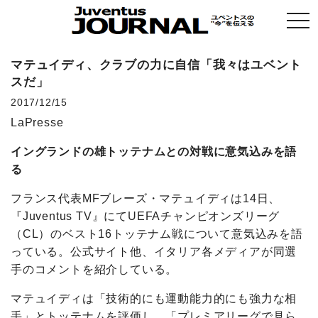
togg
navi
マテュイディ、クラブの力に自信「我々はユベント
スだ」
2017/12/15
LaPresse
イングランドの雄トッテナムとの対戦に意気込みを語
る
フランス代表MFブレーズ・マテュイディは14日、
『Juventus TV』にてUEFAチャンピオンズリーグ
（CL）のベスト16トッテナム戦について意気込みを語
っている。公式サイト他、イタリア各メディアが同選
手のコメントを紹介している。
マテュイディは「技術的にも運動能力的にも強力な相
手」とトッテナムを評価し、「プレミアリーグで見ら