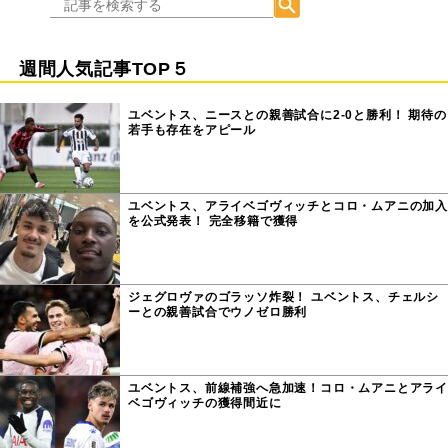
週間人気記事TOP５
ユベントス、ニースとの親善試合に2-0と勝利！ 期待の
若手も存在をアピール
ユベントス、アライベゴヴィッチとコロ・ムアニの加入
を公式発表！ 完全移籍で獲得
ジェグロヴァのゴラッソ炸裂！ ユベントス、チェルシ
ーとの親善試合でウノゼロ勝利
ユベントス、前線補強へ急加速！コロ・ムアニとアライ
ベゴヴィッチの獲得間近に