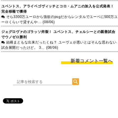
ユベントス、アライベゴヴィッチとコロ・ムアニの加入を公式発表！
完全移籍で獲得
そら3300万ユーロから強欲のpsgだからレンタルでユーベに500万ユ
ーロくらいで貸すんや... (08/06)
ジェグロヴァのゴラッソ炸裂！ ユベントス、チェルシーとの親善試合
でウノゼロ勝利
結構まともな出来だったくね？ ユーヴェが悪いとはそんな思わない
試合展開だったけど。 3... (08/06)
新着コメント一覧へ