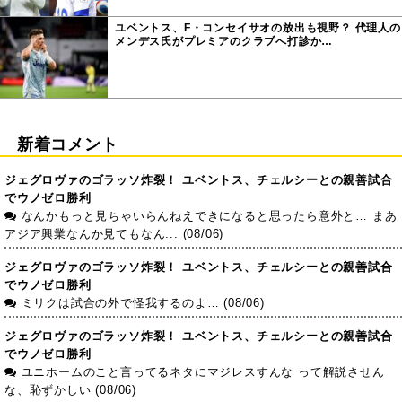
ユベントス、F・コンセイサオの放出も視野？ 代理人の
メンデス氏がプレミアのクラブへ打診か…
新着コメント
ジェグロヴァのゴラッソ炸裂！ ユベントス、チェルシーとの親善試合
でウノゼロ勝利
なんかもっと見ちゃいらんねえできになると思ったら意外と… まあ
アジア興業なんか見てもなん... (08/06)
ジェグロヴァのゴラッソ炸裂！ ユベントス、チェルシーとの親善試合
でウノゼロ勝利
ミリクは試合の外で怪我するのよ… (08/06)
ジェグロヴァのゴラッソ炸裂！ ユベントス、チェルシーとの親善試合
でウノゼロ勝利
ユニホームのこと言ってるネタにマジレスすんな って解説させん
な、恥ずかしい (08/06)