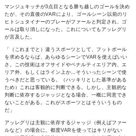
マンジュキッチが3点目となる勝ち越しのゴールを決め
たが、その直後のVARにより、ゴールシーン以前のリ
ヒトシュタイナーのプレーがファールと判定され、ゴ
ールは取り消しになった。これについてもアッレグリ
が言及した。
「（これまでと）違うスポーツとして、フットボール
を求めるならば、あらゆるシーンでVARを使えばいい
さ。この技術はオフサイドやペナルティエリア内、エ
リア外、もしくはライン上か…そういったシーンで使
うべきだと思っている。（ハッキリとした基準がある
ため）これは客観的に判断できる。しかし、主観的な
判断に依存するジャッジとなる場合、一概に同意でき
ないことがある。これがスポーツとはそういうもの
だ」
アッレグリは主観に依存するジャッジ（例えばファー
ルなど）の場合に、都度VARを使ってはキリがない