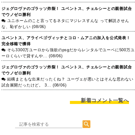
ジェグロヴァのゴラッソ炸裂！ ユベントス、チェルシーとの親善試合
でウノゼロ勝利
ユニホームのこと言ってるネタにマジレスすんな って解説させん
な、恥ずかしい (08/06)
ユベントス、アライベゴヴィッチとコロ・ムアニの加入を公式発表！
完全移籍で獲得
そら3300万ユーロから強欲のpsgだからレンタルでユーベに500万ユ
ーロくらいで貸すんや... (08/06)
ジェグロヴァのゴラッソ炸裂！ ユベントス、チェルシーとの親善試合
でウノゼロ勝利
結構まともな出来だったくね？ ユーヴェが悪いとはそんな思わない
試合展開だったけど。 3... (08/06)
新着コメント一覧へ