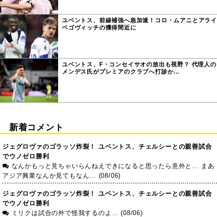
ユベントス、前線補強へ急加速！コロ・ムアニとアライ
ベゴヴィッチの獲得間近に
ユベントス、F・コンセイサオの放出も視野？ 代理人の
メンデス氏がプレミアのクラブへ打診か…
新着コメント
ジェグロヴァのゴラッソ炸裂！ ユベントス、チェルシーとの親善試合
でウノゼロ勝利
なんかもっと見ちゃいらんねえできになると思ったら意外と… まあ
アジア興業なんか見てもなん... (08/06)
ジェグロヴァのゴラッソ炸裂！ ユベントス、チェルシーとの親善試合
でウノゼロ勝利
ミリクは試合の外で怪我するのよ… (08/06)