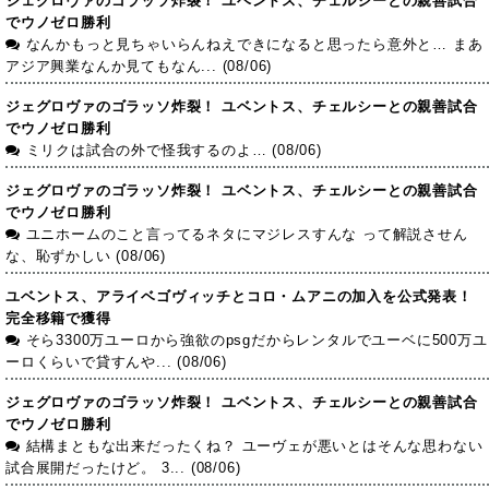
ジェグロヴァのゴラッソ炸裂！ ユベントス、チェルシーとの親善試合
でウノゼロ勝利
なんかもっと見ちゃいらんねえできになると思ったら意外と… まあ
アジア興業なんか見てもなん... (08/06)
ジェグロヴァのゴラッソ炸裂！ ユベントス、チェルシーとの親善試合
でウノゼロ勝利
ミリクは試合の外で怪我するのよ… (08/06)
ジェグロヴァのゴラッソ炸裂！ ユベントス、チェルシーとの親善試合
でウノゼロ勝利
ユニホームのこと言ってるネタにマジレスすんな って解説させん
な、恥ずかしい (08/06)
ユベントス、アライベゴヴィッチとコロ・ムアニの加入を公式発表！
完全移籍で獲得
そら3300万ユーロから強欲のpsgだからレンタルでユーベに500万ユ
ーロくらいで貸すんや... (08/06)
ジェグロヴァのゴラッソ炸裂！ ユベントス、チェルシーとの親善試合
でウノゼロ勝利
結構まともな出来だったくね？ ユーヴェが悪いとはそんな思わない
試合展開だったけど。 3... (08/06)