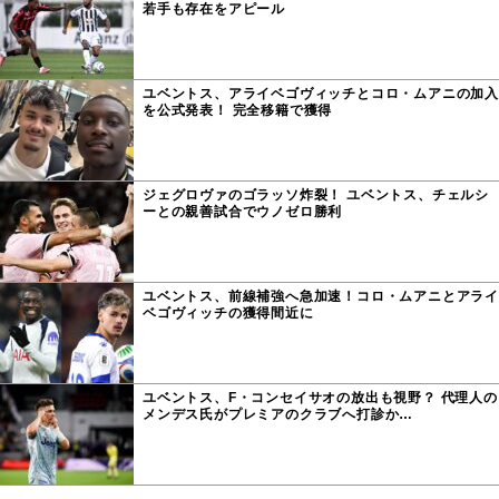
若手も存在をアピール
ユベントス、アライベゴヴィッチとコロ・ムアニの加入
を公式発表！ 完全移籍で獲得
ジェグロヴァのゴラッソ炸裂！ ユベントス、チェルシ
ーとの親善試合でウノゼロ勝利
ユベントス、前線補強へ急加速！コロ・ムアニとアライ
ベゴヴィッチの獲得間近に
ユベントス、F・コンセイサオの放出も視野？ 代理人の
メンデス氏がプレミアのクラブへ打診か…