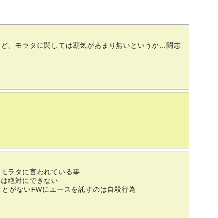
けど、モラタに関しては覇気があまり無いというか…闘志
もモラタに言われている事
りは絶対にできない
ことがないFWにエースを託すのは自殺行為