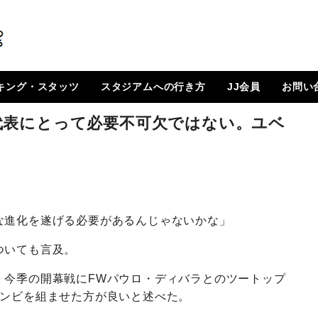
キング・スタッツ
スタジアムへの行き方
JJ会員
お問い
順位表
 日程一覧
ルランキング
はじめに
How To Go ?
JJ会員とは
ログイン
会員ページ
登録方法（図解）
代表にとって必要不可欠ではない。ユベ
な進化を遂げる必要があるんじゃないかな」
ついても言及。
、今季の開幕戦にFWパウロ・ディバラとのツートップ
コンビを組ませた方が良いと述べた。