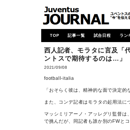
TOP
記事一覧
試合日程
ラン
メイン
コラム
特集
メルカート
動画
試合レビュー
招集メンバー
UCL
U23・下部組織・
カルチョ全般
2017-18
2018-19
2019-20
2020-21
2021-22
2022-23
2023-24
2024-25
各国
次節
ゴー
西人記者、モラタに言及「
Women
ントスで期待するのは…」
2021/09/08
football-italia
「おそらく彼は、精神的な面で決定的
また、コンデ記者はモラタの起用法に
マッシミリアーノ・アッレグリ監督は
で挑んだが、同記者も誰か別のFWと