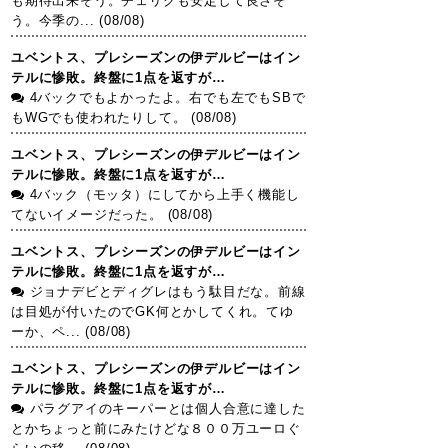
も期待出来そう。チェリクも安定して良さそ
う。今季の... (08/08)
ユベントス、プレシーズンの伊デルビーはイン
テルに惨敗。終盤に1点を返すが…
4バックでもよかったよ。右でも左でもSBで
もWGでも使われたりして。 (08/08)
ユベントス、プレシーズンの伊デルビーはイン
テルに惨敗。終盤に1点を返すが…
4バック（モッタ）にしてから上手く機能し
てないイメージだった。 (08/08)
ユベントス、プレシーズンの伊デルビーはイン
テルに惨敗。終盤に1点を返すが…
ジョナデビとディグレはもう駄目だな。前線
は目処が付いたのでGK何とかしてくれ。てゆ
ーか、ペ... (08/08)
ユベントス、プレシーズンの伊デルビーはイン
テルに惨敗。終盤に1点を返すが…
パラグアイのキーパーとは個人合意に達した
とかちょっと前にみたけどな８００万ユーロぐ