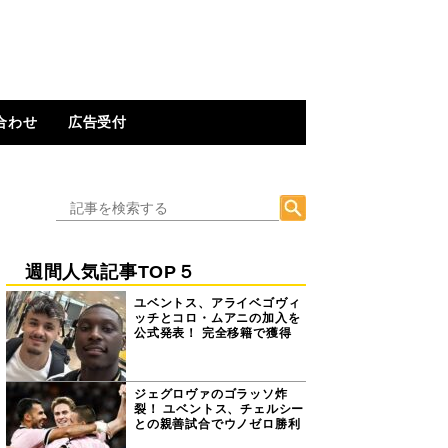
合わせ
広告受付
週間人気記事TOP５
ユベントス、アライベゴヴィ
ッチとコロ・ムアニの加入を
公式発表！ 完全移籍で獲得
ジェグロヴァのゴラッソ炸
裂！ ユベントス、チェルシー
との親善試合でウノゼロ勝利