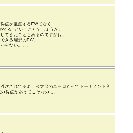
得点を量産するFWでなく
めてる?ということでしょうか。
征してきたこともあるのですがね。
できる理想のFW。
つからない。。。
り沙汰されてるよ。今大会のユーロだってトーナメント入
彼の得点があってこそなのに。