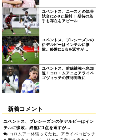
ユベントス、ニースとの親善
試合に2-0と勝利！ 期待の若
手も存在をアピール
ユベントス、プレシーズンの
伊デルビーはインテルに惨
敗。終盤に1点を返すが…
ユベントス、前線補強へ急加
速！コロ・ムアニとアライベ
ゴヴィッチの獲得間近に
新着コメント
ユベントス、プレシーズンの伊デルビーはイン
テルに惨敗。終盤に1点を返すが…
コロムアニ体張ってたね。アライベコビッチ