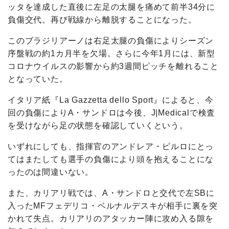
ッタを達成した直後に左足の太腿を痛めて前半34分に
負傷交代。再び戦線から離脱することになった。
このブラジリアーノは右足太腿の負傷によりシーズン
序盤戦の約1カ月半を欠場。さらに今年1月には、新型
コロナウイルスの影響から約3週間ピッチを離れること
となっていた。
イタリア紙『La Gazzetta dello Sport』によると、今
回の負傷によりA・サンドロは今後、J|Medicalで検査
を受けながら足の状態を確認していくという。
いずれにしても、指揮官のアンドレア・ピルロにとっ
てはまたしても選手の負傷により頭を抱えることにな
ったのは間違いない。
また、カリアリ戦では、A・サンドロと交代で左SBに
入ったMFフェデリコ・ベルナルデスキが相手に裏を突
かれて失点。カリアリのアタッカー陣に攻め入る隙を