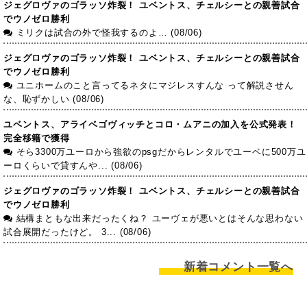
ジェグロヴァのゴラッソ炸裂！ ユベントス、チェルシーとの親善試合
でウノゼロ勝利
ミリクは試合の外で怪我するのよ… (08/06)
ジェグロヴァのゴラッソ炸裂！ ユベントス、チェルシーとの親善試合
でウノゼロ勝利
ユニホームのこと言ってるネタにマジレスすんな って解説させん
な、恥ずかしい (08/06)
ユベントス、アライベゴヴィッチとコロ・ムアニの加入を公式発表！
完全移籍で獲得
そら3300万ユーロから強欲のpsgだからレンタルでユーベに500万ユ
ーロくらいで貸すんや... (08/06)
ジェグロヴァのゴラッソ炸裂！ ユベントス、チェルシーとの親善試合
でウノゼロ勝利
結構まともな出来だったくね？ ユーヴェが悪いとはそんな思わない
試合展開だったけど。 3... (08/06)
新着コメント一覧へ