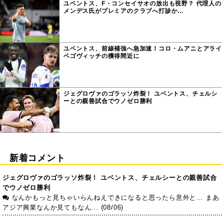
ユベントス、F・コンセイサオの放出も視野？ 代理人の
メンデス氏がプレミアのクラブへ打診か…
ユベントス、前線補強へ急加速！コロ・ムアニとアライ
ベゴヴィッチの獲得間近に
ジェグロヴァのゴラッソ炸裂！ ユベントス、チェルシ
ーとの親善試合でウノゼロ勝利
新着コメント
ジェグロヴァのゴラッソ炸裂！ ユベントス、チェルシーとの親善試合
でウノゼロ勝利
なんかもっと見ちゃいらんねえできになると思ったら意外と… まあ
アジア興業なんか見てもなん... (08/06)