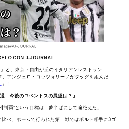
image@J-JOURNAL
LO CON J-JOURNAL
AL」と、東京・自由が丘のイタリアンレストラン
フ、アンジェロ・コッツォリーノがタッグを組んだ
L
」！
16敗退…今後のユベントスの展望は？」
州制覇”という目標は、夢半ばにして途絶えた。
に比べ、ホームで行われた第二戦ではポルト相手に3ゴ