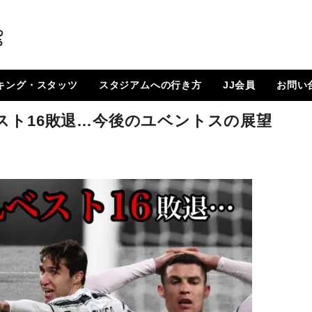
キング・スタッツ
スタジアムへの行き方
JJ会員
お問い
順位表
 日程一覧
ルランキング
はじめに
How To Go ?
JJ会員とは
ログイン
会員ページ
登録方法（図解）
スト16敗退…今後のユベントスの展望