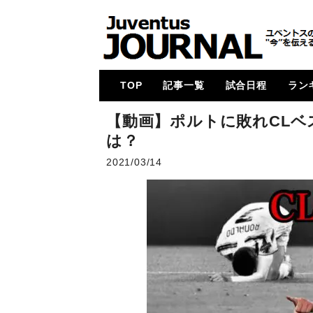
TOP
記事一覧
試合日程
ラン
メイン
コラム
特集
メルカート
動画
試合レビュー
招集メンバー
UCL
U23・下部組織・
カルチョ全般
2017-18
2018-19
2019-20
2020-21
2021-22
2022-23
2023-24
2024-25
各国
次節
ゴー
【動画】ポルトに敗れCLベ
Women
は？
2021/03/14