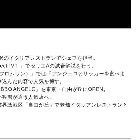
北沢のイタリアレストランでシェフを担当。
rfectTV！」でセリエAの試合解説を行う。
式会社フロムワン）」では『アンジェロとサッカーを食べよ
り込んだ内容で人気を博す。
BBO ANGELO」を東京・自由が丘にOPEN。
い客層が通う人気店へ。
業界激戦区「自由が丘」で老舗イタリアンレストランと