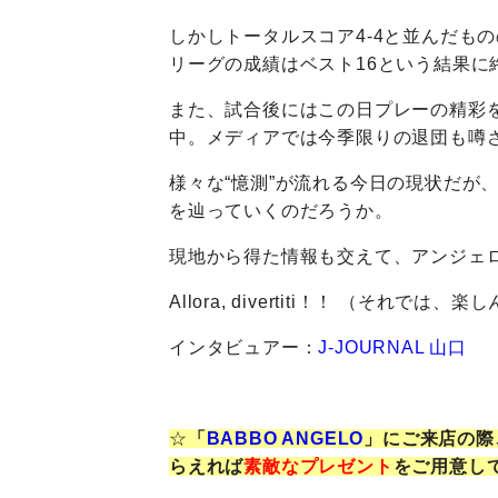
しかしトータルスコア4-4と並んだも
リーグの成績はベスト16という結果に
また、試合後にはこの日プレーの精彩
中。メディアでは今季限りの退団も噂
様々な“憶測”が流れる今日の現状だが
を辿っていくのだろうか。
現地から得た情報も交えて、アンジェ
Allora, divertiti！！ （それでは、楽
インタビュアー：
J-JOURNAL 山口
☆
「
BABBO ANGELO
」にご来店の際
らえれば
素敵なプレゼント
をご用意し