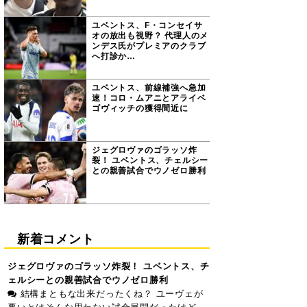
ユベントス、F・コンセイサ
オの放出も視野？ 代理人のメ
ンデス氏がプレミアのクラブ
へ打診か…
ユベントス、前線補強へ急加
速！コロ・ムアニとアライベ
ゴヴィッチの獲得間近に
ジェグロヴァのゴラッソ炸
裂！ ユベントス、チェルシー
との親善試合でウノゼロ勝利
新着コメント
ジェグロヴァのゴラッソ炸裂！ ユベントス、チ
ェルシーとの親善試合でウノゼロ勝利
結構まともな出来だったくね？ ユーヴェが