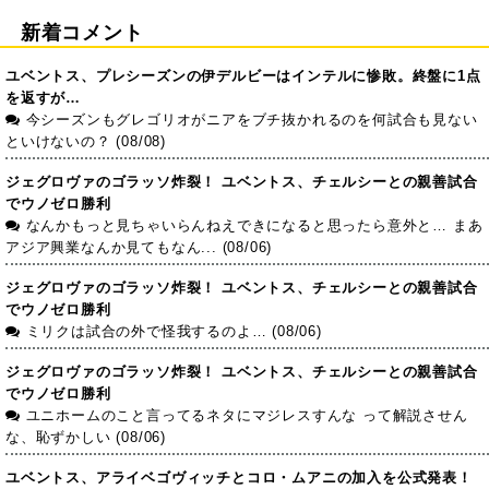
新着コメント
ユベントス、プレシーズンの伊デルビーはインテルに惨敗。終盤に1点
を返すが…
今シーズンもグレゴリオがニアをブチ抜かれるのを何試合も見ない
といけないの？ (08/08)
ジェグロヴァのゴラッソ炸裂！ ユベントス、チェルシーとの親善試合
でウノゼロ勝利
なんかもっと見ちゃいらんねえできになると思ったら意外と… まあ
アジア興業なんか見てもなん... (08/06)
ジェグロヴァのゴラッソ炸裂！ ユベントス、チェルシーとの親善試合
でウノゼロ勝利
ミリクは試合の外で怪我するのよ… (08/06)
ジェグロヴァのゴラッソ炸裂！ ユベントス、チェルシーとの親善試合
でウノゼロ勝利
ユニホームのこと言ってるネタにマジレスすんな って解説させん
な、恥ずかしい (08/06)
ユベントス、アライベゴヴィッチとコロ・ムアニの加入を公式発表！