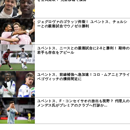
ジェグロヴァのゴラッソ炸裂！ ユベントス、チェルシ
ーとの親善試合でウノゼロ勝利
ユベントス、ニースとの親善試合に2-0と勝利！ 期待の
若手も存在をアピール
ユベントス、前線補強へ急加速！コロ・ムアニとアライ
ベゴヴィッチの獲得間近に
ユベントス、F・コンセイサオの放出も視野？ 代理人の
メンデス氏がプレミアのクラブへ打診か…