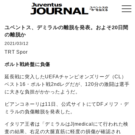
togg
navi
ユベントス、デミラルの離脱を発表。およそ20日間
の離脱か
2021/03/12
TRT Spor
ポルト戦終盤に負傷
延長戦に突入したUEFAチャンピオンズリーグ（CL）
ベスト16・ポルト戦2ndレグだが、120分の激闘は選手
に大きな負担がかかったようだ。
ビアンコネーリは11日、公式サイトにてDFメリフ・デ
ミラルの負傷離脱を発表した。
イタリア王者は「デミラルはJ|medicalにて行われた検
査の結果、右足の大腿直筋に軽度の損傷が確認され