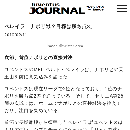
togg
navi
ペレイラ「ナポリ戦？目標は勝ち点3」
2016/02/11
image ©twitter.com
次節、首位ナポリとの直接対決
ユベントスのMFロベルト・ペレイラは、ナポリとの天
王山を前に意気込みを語った。
ユベントスは現在リーグで2位となっており、1位のナ
ポリを勝ち点2差で追っている。そして、セリエA第25
節の次戦では、ホームでナポリとの直接対決を控えて
おり、注目を集めている。
前節で長期離脱から復帰したペレイラは”ユベントスは
よりアグレッシブなチームになった”と『JTV』で述べ