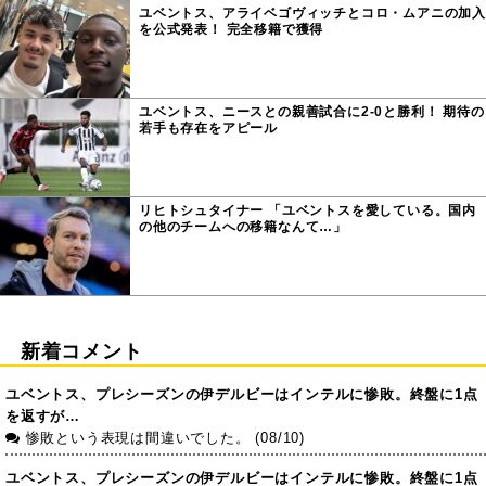
ユベントス、アライベゴヴィッチとコロ・ムアニの加入
を公式発表！ 完全移籍で獲得
ユベントス、ニースとの親善試合に2-0と勝利！ 期待の
若手も存在をアピール
リヒトシュタイナー 「ユベントスを愛している。国内
の他のチームへの移籍なんて…」
新着コメント
ユベントス、プレシーズンの伊デルビーはインテルに惨敗。終盤に1点
を返すが…
惨敗という表現は間違いでした。 (08/10)
ユベントス、プレシーズンの伊デルビーはインテルに惨敗。終盤に1点