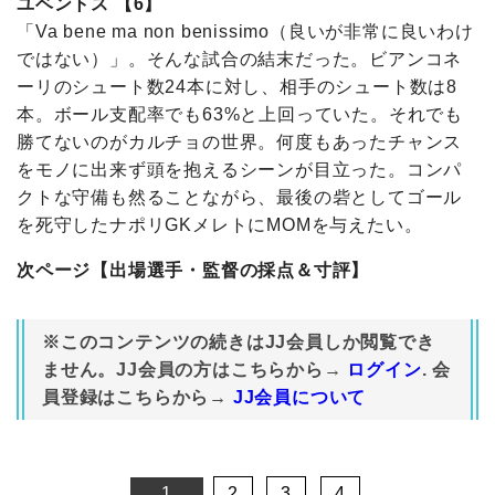
ユベントス 【6】
「Va bene ma non benissimo（良いが非常に良いわけ
ではない）」。そんな試合の結末だった。ビアンコネ
ーリのシュート数24本に対し、相手のシュート数は8
本。ボール支配率でも63%と上回っていた。それでも
勝てないのがカルチョの世界。何度もあったチャンス
をモノに出来ず頭を抱えるシーンが目立った。コンパ
クトな守備も然ることながら、最後の砦としてゴール
を死守したナポリGKメレトにMOMを与えたい。
次ページ【出場選手・監督の採点＆寸評】
※このコンテンツの続きはJJ会員しか閲覧でき
ません。JJ会員の方はこちらから→
ログイン
. 会
員登録はこちらから→
JJ会員について
1
2
3
4