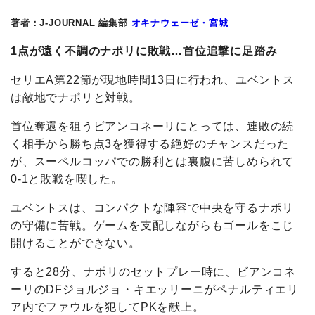
著者：J-JOURNAL 編集部
オキナウェーゼ・宮城
1点が遠く不調のナポリに敗戦…首位追撃に足踏み
セリエA第22節が現地時間13日に行われ、ユベントス
は敵地でナポリと対戦。
首位奪還を狙うビアンコネーリにとっては、連敗の続
く相手から勝ち点3を獲得する絶好のチャンスだった
が、スーペルコッパでの勝利とは裏腹に苦しめられて
0-1と敗戦を喫した。
ユベントスは、コンパクトな陣容で中央を守るナポリ
の守備に苦戦。ゲームを支配しながらもゴールをこじ
開けることができない。
すると28分、ナポリのセットプレー時に、ビアンコネ
ーリのDFジョルジョ・キエッリーニがペナルティエリ
ア内でファウルを犯してPKを献上。