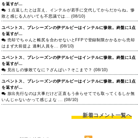
を返すが…
１点返したとは言え、インテルが若手に交代してからだからね。惨
敗と感じる人がいても不思議では... (08/10)
ユベントス、プレシーズンの伊デルビーはインテルに惨敗。終盤に1点
を返すが…
売却でちゃんと帳尻を合わせないとFFPで登録制限かかるから売却
はまず大前提よ 過剰人員を... (08/10)
ユベントス、プレシーズンの伊デルビーはインテルに惨敗。終盤に1点
を返すが…
見出しの惨敗てなに？ざんぱい？そこまで？ (08/10)
ユベントス、プレシーズンの伊デルビーはインテルに惨敗。終盤に1点
を返すが…
放出先行なのは大事だけど正直もう余らせてでも取ってくるしか無
いんじゃないかって感じよな ... (08/10)
新着コメント一覧へ