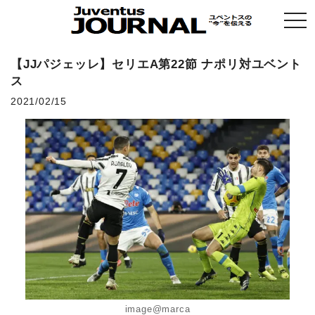
togg
navi
【JJパジェッレ】セリエA第22節 ナポリ対ユベント
ス
2021/02/15
image@marca