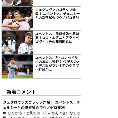
ジェグロヴァのゴラッソ炸
裂！ ユベントス、チェルシー
との親善試合でウノゼロ勝利
ユベントス、前線補強へ急加
速！コロ・ムアニとアライベ
ゴヴィッチの獲得間近に
ユベントス、F・コンセイサ
オの放出も視野？ 代理人のメ
ンデス氏がプレミアのクラブ
へ打診か…
新着コメント
ジェグロヴァのゴラッソ炸裂！ ユベントス、チ
ェルシーとの親善試合でウノゼロ勝利
なんかもっと見ちゃいらんねえできになると