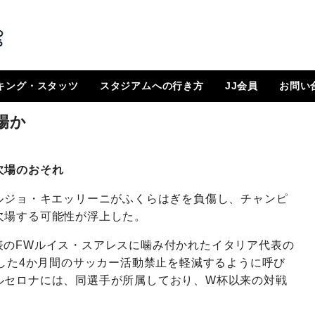
キング・スタッツ
スタジアムへの行き方
JJ会員
お問い
順位表
 日程一覧
ルランキング
はじめに
How To Go ?
JJ会員とは
ログイン
会員ページ
登録方法（図解）
場か
欠場のおそれ
ルジョ・キエッリーニがふくらはぎを負傷し、チャンピ
欠場する可能性が浮上した。
表のFWルイス・スアレスに噛み付かれたイタリア代表の
下した4か月間のサッカー活動禁止を軽減するように呼び
ルセロナには、同選手が所属しており、W杯以来の対戦