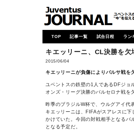
TOP
記事一覧
試合日程
ラン
メイン
コラム
特集
メルカート
動画
試合レビュー
招集メンバー
UCL
U23・下部組織・
カルチョ全般
2017-18
2018-19
2019-20
2020-21
2021-22
2022-23
2023-24
2024-25
各国
次節
ゴー
キエッリーニ、CL決勝を欠
Women
2015/06/04
キエッリーニが負傷によりバルサ戦を
ユベントスの鉄壁の1人であるDFジョ
オンズ・リーグ決勝のバルセロナ戦を
昨季のブラジルW杯で、ウルグアイ代
キエッリーニは、FIFAがスアレスに
かけていた。今回の対戦相手となるバ
となる予定だ。