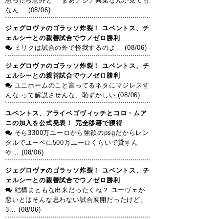
思ったら意外と… まあアジア興業なんか見ても
なん... (08/06)
ジェグロヴァのゴラッソ炸裂！ ユベントス、チ
ェルシーとの親善試合でウノゼロ勝利
ミリクは試合の外で怪我するのよ… (08/06)
ジェグロヴァのゴラッソ炸裂！ ユベントス、チ
ェルシーとの親善試合でウノゼロ勝利
ユニホームのこと言ってるネタにマジレスす
んな って解説させんな、恥ずかしい (08/06)
ユベントス、アライベゴヴィッチとコロ・ムア
ニの加入を公式発表！ 完全移籍で獲得
そら3300万ユーロから強欲のpsgだからレン
タルでユーベに500万ユーロくらいで貸すん
や... (08/06)
ジェグロヴァのゴラッソ炸裂！ ユベントス、チ
ェルシーとの親善試合でウノゼロ勝利
結構まともな出来だったくね？ ユーヴェが
悪いとはそんな思わない試合展開だったけど。
3... (08/06)