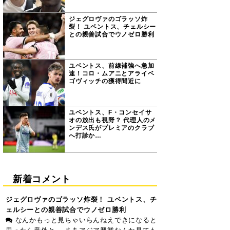
ジェグロヴァのゴラッソ炸
裂！ ユベントス、チェルシー
との親善試合でウノゼロ勝利
ユベントス、前線補強へ急加
速！コロ・ムアニとアライベ
ゴヴィッチの獲得間近に
ユベントス、F・コンセイサ
オの放出も視野？ 代理人のメ
ンデス氏がプレミアのクラブ
へ打診か…
新着コメント
ジェグロヴァのゴラッソ炸裂！ ユベントス、チ
ェルシーとの親善試合でウノゼロ勝利
なんかもっと見ちゃいらんねえできになると