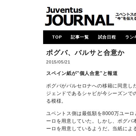
TOP
記事一覧
試合日程
ラン
メイン
コラム
特集
メルカート
動画
試合レビュー
招集メンバー
UCL
U23・下部組織・
カルチョ全般
2017-18
2018-19
2019-20
2020-21
2021-22
2022-23
2023-24
2024-25
各国
次節
ゴー
ポグバ、バルサと合意か
Women
2015/05/21
スペイン紙が”個人合意”と報道
ポグバがバルセロナへの移籍に同意し
ジェンドであるシャビが今シーズンで
る模様。
ユベントス側は最低額を8000万ユー
ーロを用意していた。しかし、ポグバ本
ーロを用意しているようだ。当紙によ