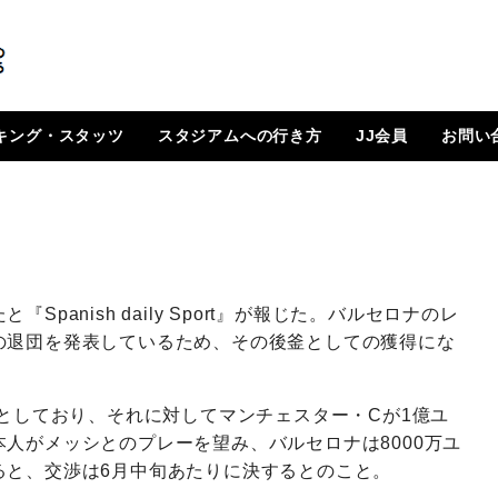
キング・スタッツ
スタジアムへの行き方
JJ会員
お問い
順位表
 日程一覧
ルランキング
はじめに
How To Go ?
JJ会員とは
ログイン
会員ページ
登録方法（図解）
たと『
Spanish
daily
Sport
』が報じた。バルセロナのレ
の退団を発表しているため、その後釜としての獲得にな
ロとしており、それに対してマンチェスター・Cが1億ユ
人がメッシとのプレーを望み、バルセロナは8000万ユ
ると、交渉は6月中旬あたりに決するとのこと。