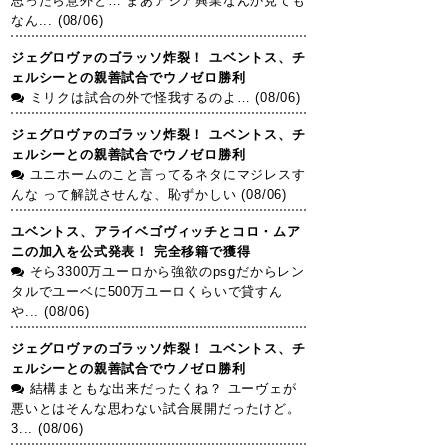
思ったら意外と… まあアジア興業なんか見ても
なん... (08/06)
ジェグロヴァのゴラッソ炸裂！ ユベントス、チ
ェルシーとの親善試合でウノゼロ勝利
ミリクは試合の外で怪我するのよ… (08/06)
ジェグロヴァのゴラッソ炸裂！ ユベントス、チ
ェルシーとの親善試合でウノゼロ勝利
ユニホームのこと言ってるネタにマジレスす
んな って解説させんな、恥ずかしい (08/06)
ユベントス、アライベゴヴィッチとコロ・ムア
ニの加入を公式発表！ 完全移籍で獲得
そら3300万ユーロから強欲のpsgだからレン
タルでユーベに500万ユーロくらいで貸すん
や... (08/06)
ジェグロヴァのゴラッソ炸裂！ ユベントス、チ
ェルシーとの親善試合でウノゼロ勝利
結構まともな出来だったくね？ ユーヴェが
悪いとはそんな思わない試合展開だったけど。
3... (08/06)