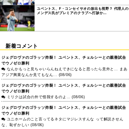
ユベントス、F・コンセイサオの放出も視野？ 代理人の
メンデス氏がプレミアのクラブへ打診か…
新着コメント
ジェグロヴァのゴラッソ炸裂！ ユベントス、チェルシーとの親善試合
でウノゼロ勝利
なんかもっと見ちゃいらんねえできになると思ったら意外と… まあ
アジア興業なんか見てもなん... (08/06)
ジェグロヴァのゴラッソ炸裂！ ユベントス、チェルシーとの親善試合
でウノゼロ勝利
ミリクは試合の外で怪我するのよ… (08/06)
ジェグロヴァのゴラッソ炸裂！ ユベントス、チェルシーとの親善試合
でウノゼロ勝利
ユニホームのこと言ってるネタにマジレスすんな って解説させん
な、恥ずかしい (08/06)