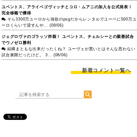
ユベントス、アライベゴヴィッチとコロ・ムアニの加入を公式発表！
完全移籍で獲得
そら3300万ユーロから強欲のpsgだからレンタルでユーベに500万ユ
ーロくらいで貸すんや... (08/06)
ジェグロヴァのゴラッソ炸裂！ ユベントス、チェルシーとの親善試合
でウノゼロ勝利
結構まともな出来だったくね？ ユーヴェが悪いとはそんな思わない
試合展開だったけど。 3... (08/06)
新着コメント一覧へ