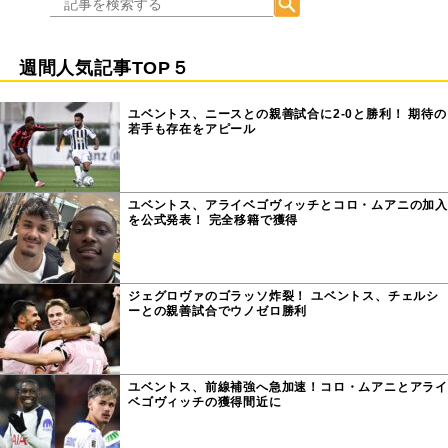
週間人気記事TOP５
ユベントス、ニースとの親善試合に2-0と勝利！ 期待の
若手も存在をアピール
ユベントス、アライベゴヴィッチとコロ・ムアニの加入
を公式発表！ 完全移籍で獲得
ジェグロヴァのゴラッソ炸裂！ ユベントス、チェルシ
ーとの親善試合でウノゼロ勝利
ユベントス、前線補強へ急加速！コロ・ムアニとアライ
ベゴヴィッチの獲得間近に