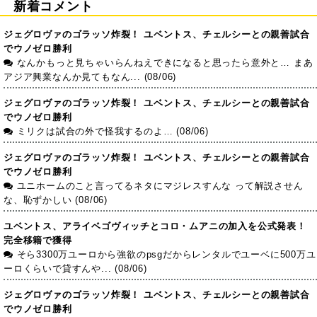
新着コメント
ジェグロヴァのゴラッソ炸裂！ ユベントス、チェルシーとの親善試合
でウノゼロ勝利
なんかもっと見ちゃいらんねえできになると思ったら意外と… まあ
アジア興業なんか見てもなん... (08/06)
ジェグロヴァのゴラッソ炸裂！ ユベントス、チェルシーとの親善試合
でウノゼロ勝利
ミリクは試合の外で怪我するのよ… (08/06)
ジェグロヴァのゴラッソ炸裂！ ユベントス、チェルシーとの親善試合
でウノゼロ勝利
ユニホームのこと言ってるネタにマジレスすんな って解説させん
な、恥ずかしい (08/06)
ユベントス、アライベゴヴィッチとコロ・ムアニの加入を公式発表！
完全移籍で獲得
そら3300万ユーロから強欲のpsgだからレンタルでユーベに500万ユ
ーロくらいで貸すんや... (08/06)
ジェグロヴァのゴラッソ炸裂！ ユベントス、チェルシーとの親善試合
でウノゼロ勝利