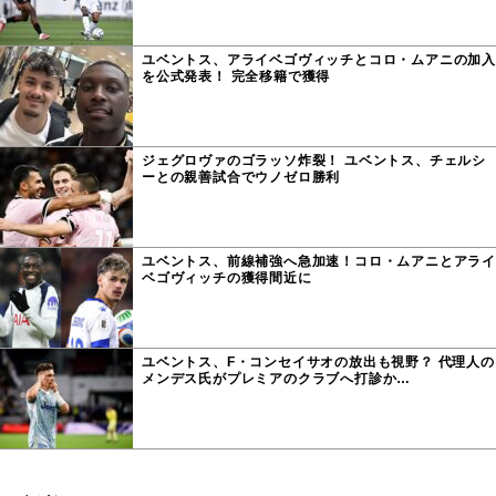
ユベントス、アライベゴヴィッチとコロ・ムアニの加入
を公式発表！ 完全移籍で獲得
ジェグロヴァのゴラッソ炸裂！ ユベントス、チェルシ
ーとの親善試合でウノゼロ勝利
ユベントス、前線補強へ急加速！コロ・ムアニとアライ
ベゴヴィッチの獲得間近に
ユベントス、F・コンセイサオの放出も視野？ 代理人の
メンデス氏がプレミアのクラブへ打診か…