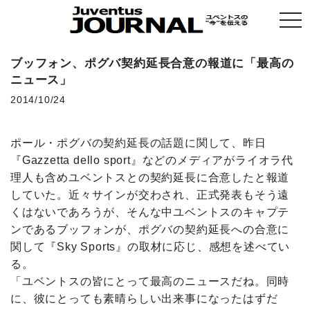
togg
navi
ブッフォン、ポグバ契約延長合意の報道に「最高の
ニュース」
2014/10/24
ポール・ポグバの契約延長の話題に関して、昨日
『Gazzetta dello sport』などのメディアがライオラ代
理人も含めユベントスとの契約延長に合意したと報道
していた。近々サインが交わされ、正式発表もそう遠
くはないであろうが、そんな中ユベントスのキャプテ
ンであるブッフォンが、ポグバの契約延長への合意に
関して『Sky Sports』の取材に応じ、感想を述べてい
る。
「ユベントスの皆にとって最高のニュースだね。同時
に、彼にとっても素晴らしい出来事になったはずだ