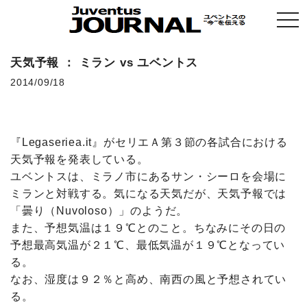
togg
navi
天気予報 ： ミラン vs ユベントス
2014/09/18
『Legaseriea.it』がセリエＡ第３節の各試合における
天気予報を発表している。
ユベントスは、ミラノ市にあるサン・シーロを会場に
ミランと対戦する。気になる天気だが、天気予報では
「曇り（Nuvoloso）」のようだ。
また、予想気温は１９℃とのこと。ちなみにその日の
予想最高気温が２１℃、最低気温が１９℃となってい
る。
なお、湿度は９２％と高め、南西の風と予想されてい
る。