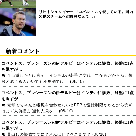
リヒトシュタイナー 「ユベントスを愛している。国内
の他のチームへの移籍なんて…」
新着コメント
ユベントス、プレシーズンの伊デルビーはインテルに惨敗。終盤に1点
を返すが…
１点返したとは言え、インテルが若手に交代してからだからね。惨
敗と感じる人がいても不思議では... (08/10)
ユベントス、プレシーズンの伊デルビーはインテルに惨敗。終盤に1点
を返すが…
売却でちゃんと帳尻を合わせないとFFPで登録制限かかるから売却
はまず大前提よ 過剰人員を... (08/10)
ユベントス、プレシーズンの伊デルビーはインテルに惨敗。終盤に1点
を返すが…
見出しの惨敗てなに？ざんぱい？そこまで？ (08/10)