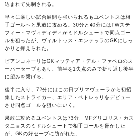
込まれて先制される。
早々に厳しい試合展開を強いられるもユベントスは相
手ゴールへと果敢に攻める。30分と40分にはFWステ
フィー・マヴィディディがミドルシュートで同点ゴー
ルを狙ったが、ヴィルトゥス・エンテッラのGKにしっ
かりと抑えられた。
ビアンコネーリはGKマッティア・デル・ファベロのス
ーパーセーブもあり、前半を1失点のみで折り返し後半
に望みを繋げる。
後半に入り、72分にはこの日プリマヴェーラから初招
集したストライカー、エリア・ペトレッリをデビュー
させ同点ゴールを狙いにいく。
果敢に攻めるユベントスは73分、MFグリゴリス・カス
タニョスのミドルシュートで相手ゴールを脅かした
が、GKの好セーブに防がれた。