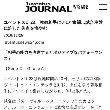
togg
navi
ユベントスU-23、強敵相手に0-1と奮闘…試合序盤
に許した失点を悔やむ
2018/12/25
juventusnews24.com
「相手の能力を考慮するとポジティブなパフォーマン
ス」
【Serie C – Girone A】
ユベントスU-23は現地時間の23日、セリエC第18節に
ヴィルトゥス・エンテッラと対戦。上位を争う強敵相
手にアウェイで奮闘しながらも、0-1と敗れた。
試合は12分、ヴィルトゥス・エンテッラのカピター
ノ、ルーカ・ニッツェットに豪快な左足ボレーを叩き