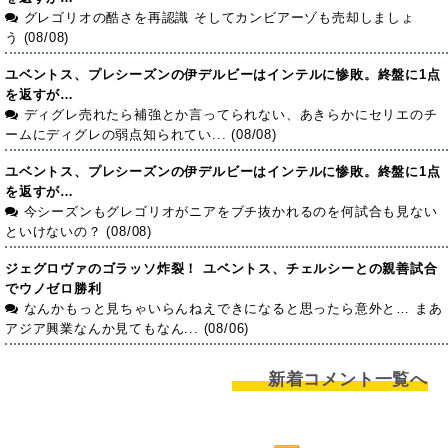
グレゴリオの酷さを再認識 そしてカンビアーゾも売却しましょ
う (08/08)
ユベントス、プレシーズンの伊デルビーはインテルに惨敗。終盤に1点
を返すが…
ディグレ売れたら補強とか言ってられない、あきらかにセリエのチ
ームにディグレの弱点知られてい... (08/08)
ユベントス、プレシーズンの伊デルビーはインテルに惨敗。終盤に1点
を返すが…
今シーズンもグレゴリオがニアをブチ抜かれるのを何試合も見ない
といけないの？ (08/08)
ジェグロヴァのゴラッソ炸裂！ ユベントス、チェルシーとの親善試合
でウノゼロ勝利
なんかもっと見ちゃいらんねえできになると思ったら意外と… まあ
アジア興業なんか見てもなん... (08/06)
新着コメント一覧へ