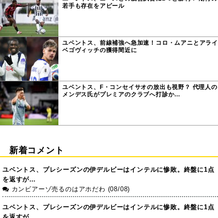
若手も存在をアピール
ユベントス、前線補強へ急加速！コロ・ムアニとアライ
ベゴヴィッチの獲得間近に
ユベントス、F・コンセイサオの放出も視野？ 代理人の
メンデス氏がプレミアのクラブへ打診か…
新着コメント
ユベントス、プレシーズンの伊デルビーはインテルに惨敗。終盤に1点
を返すが…
カンビアーゾ売るのはアホだわ (08/08)
ユベントス、プレシーズンの伊デルビーはインテルに惨敗。終盤に1点
を返すが…