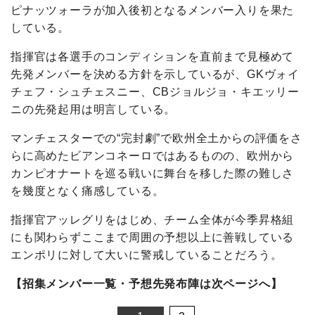
ピナッツォーラが加入後初となるメンバー入りを果た
している。
指揮官は各選手のコンディションを直前まで見極めて
先発メンバーを決める方針を示しているが、GKヴォイ
チェフ・シュチェスニー、CBジョルジョ・キエッリー
ニの先発起用は明言している。
マンチェスターでの“完封劇”で欧州全土からの評価をさ
らに高めたビアンコネーロではあるものの、欧州から
カンピオナートを巡る戦いに舞台を移した際の難しさ
を幾度となく痛感している。
指揮官アッレグリをはじめ、チーム全体が今季昇格組
にも関わらずここまで周囲の予想以上に善戦している
エンポリに対して大いに警戒していることだろう。
【招集メンバー一覧・予想先発布陣は次ページへ】