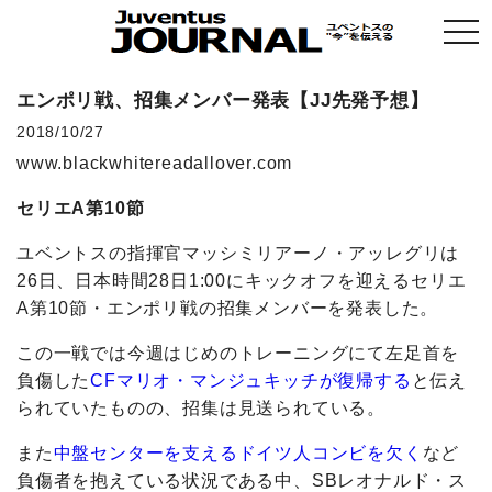
togg
navi
エンポリ戦、招集メンバー発表【JJ先発予想】
2018/10/27
www.blackwhitereadallover.com
セリエA第10節
ユベントスの指揮官マッシミリアーノ・アッレグリは
26日、日本時間28日1:00にキックオフを迎えるセリエ
A第10節・エンポリ戦の招集メンバーを発表した。
この一戦では今週はじめのトレーニングにて左足首を
負傷した
CFマリオ・マンジュキッチが復帰する
と伝え
られていたものの、招集は見送られている。
また
中盤センターを支えるドイツ人コンビを欠く
など
負傷者を抱えている状況である中、SBレオナルド・ス