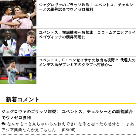
ジェグロヴァのゴラッソ炸裂！ ユベントス、チェルシ
ーとの親善試合でウノゼロ勝利
ユベントス、前線補強へ急加速！コロ・ムアニとアライ
ベゴヴィッチの獲得間近に
ユベントス、F・コンセイサオの放出も視野？ 代理人の
メンデス氏がプレミアのクラブへ打診か…
新着コメント
ジェグロヴァのゴラッソ炸裂！ ユベントス、チェルシーとの親善試合
でウノゼロ勝利
なんかもっと見ちゃいらんねえできになると思ったら意外と… まあ
アジア興業なんか見てもなん... (08/06)