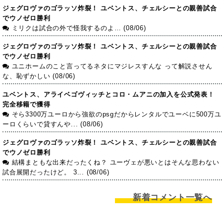
ジェグロヴァのゴラッソ炸裂！ ユベントス、チェルシーとの親善試合
でウノゼロ勝利
ミリクは試合の外で怪我するのよ… (08/06)
ジェグロヴァのゴラッソ炸裂！ ユベントス、チェルシーとの親善試合
でウノゼロ勝利
ユニホームのこと言ってるネタにマジレスすんな って解説させん
な、恥ずかしい (08/06)
ユベントス、アライベゴヴィッチとコロ・ムアニの加入を公式発表！
完全移籍で獲得
そら3300万ユーロから強欲のpsgだからレンタルでユーベに500万ユ
ーロくらいで貸すんや... (08/06)
ジェグロヴァのゴラッソ炸裂！ ユベントス、チェルシーとの親善試合
でウノゼロ勝利
結構まともな出来だったくね？ ユーヴェが悪いとはそんな思わない
試合展開だったけど。 3... (08/06)
新着コメント一覧へ