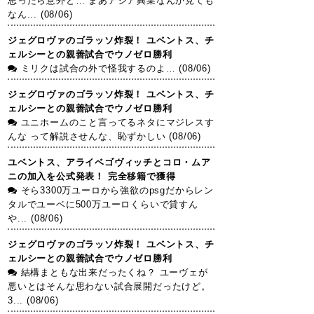
思ったら意外と… まあアジア興業なんか見ても
なん... (08/06)
ジェグロヴァのゴラッソ炸裂！ ユベントス、チ
ェルシーとの親善試合でウノゼロ勝利
ミリクは試合の外で怪我するのよ… (08/06)
ジェグロヴァのゴラッソ炸裂！ ユベントス、チ
ェルシーとの親善試合でウノゼロ勝利
ユニホームのこと言ってるネタにマジレスす
んな って解説させんな、恥ずかしい (08/06)
ユベントス、アライベゴヴィッチとコロ・ムア
ニの加入を公式発表！ 完全移籍で獲得
そら3300万ユーロから強欲のpsgだからレン
タルでユーベに500万ユーロくらいで貸すん
や... (08/06)
ジェグロヴァのゴラッソ炸裂！ ユベントス、チ
ェルシーとの親善試合でウノゼロ勝利
結構まともな出来だったくね？ ユーヴェが
悪いとはそんな思わない試合展開だったけど。
3... (08/06)