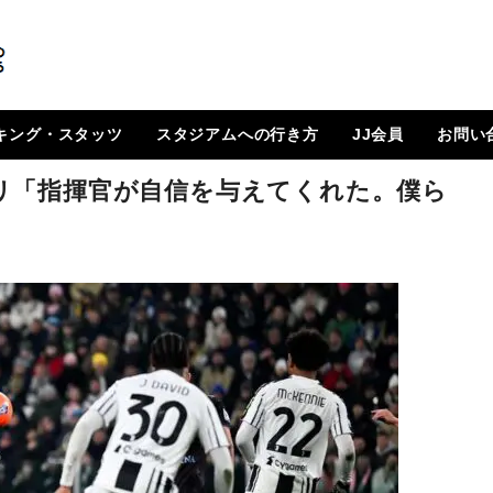
キング・スタッツ
スタジアムへの行き方
JJ会員
お問い
順位表
 日程一覧
ルランキング
はじめに
How To Go ?
JJ会員とは
ログイン
会員ページ
登録方法（図解）
リ「指揮官が自信を与えてくれた。僕ら