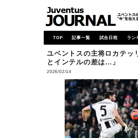
TOP
記事一覧
試合日程
ラン
メイン
コラム
特集
メルカート
動画
試合レビュー
招集メンバー
UCL
U23・下部組織・
カルチョ全般
2017-18
2018-19
2019-20
2020-21
2021-22
2022-23
2023-24
2024-25
各国
次節
ゴー
ユベントスの主将ロカテッ
Women
とインテルの差は…」
2026/02/14