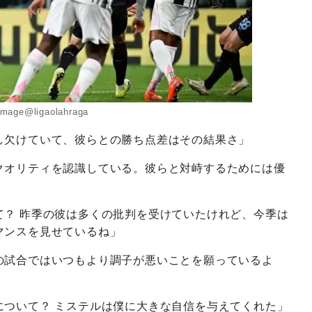
image@ligaolahraga
し欠けていて、彼らとの勝ち点差はその結果さ」
クオリティを認識している。彼らと対峙するためには優
て？ 昨季の彼は多くの批判を受けていたけれど、今季は
マンスを見せているね」
の試合ではいつもより調子が悪いことを願っているよ
について？ ミステルは僕に大きな自信を与えてくれた」