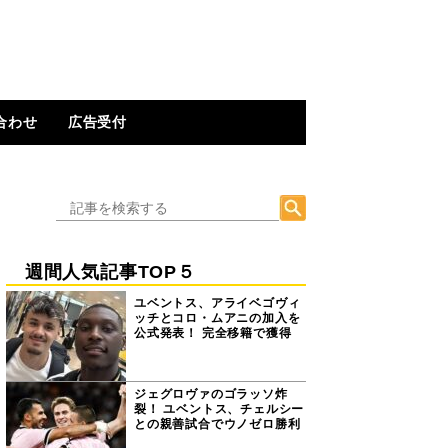
合わせ
広告受付
週間人気記事TOP５
ユベントス、アライベゴヴィ
ッチとコロ・ムアニの加入を
公式発表！ 完全移籍で獲得
ジェグロヴァのゴラッソ炸
裂！ ユベントス、チェルシー
との親善試合でウノゼロ勝利