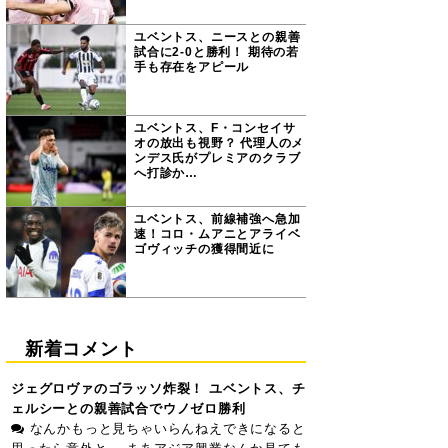
ユベントス、ニースとの親善
試合に2-0と勝利！ 期待の若
手も存在をアピール
ユベントス、F・コンセイサ
オの放出も視野？ 代理人のメ
ンデス氏がプレミアのクラブ
へ打診か…
ユベントス、前線補強へ急加
速！コロ・ムアニとアライベ
ゴヴィッチの獲得間近に
新着コメント
ジェグロヴァのゴラッソ炸裂！ ユベントス、チ
ェルシーとの親善試合でウノゼロ勝利
なんかもっと見ちゃいらんねえできになると