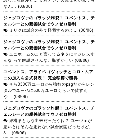
思ったら意外と… まあアジア興業なんか見ても
なん... (08/06)
ジェグロヴァのゴラッソ炸裂！ ユベントス、チ
ェルシーとの親善試合でウノゼロ勝利
ミリクは試合の外で怪我するのよ… (08/06)
ジェグロヴァのゴラッソ炸裂！ ユベントス、チ
ェルシーとの親善試合でウノゼロ勝利
ユニホームのこと言ってるネタにマジレスす
んな って解説させんな、恥ずかしい (08/06)
ユベントス、アライベゴヴィッチとコロ・ムア
ニの加入を公式発表！ 完全移籍で獲得
そら3300万ユーロから強欲のpsgだからレン
タルでユーベに500万ユーロくらいで貸すん
や... (08/06)
ジェグロヴァのゴラッソ炸裂！ ユベントス、チ
ェルシーとの親善試合でウノゼロ勝利
結構まともな出来だったくね？ ユーヴェが
悪いとはそんな思わない試合展開だったけど。
3... (08/06)