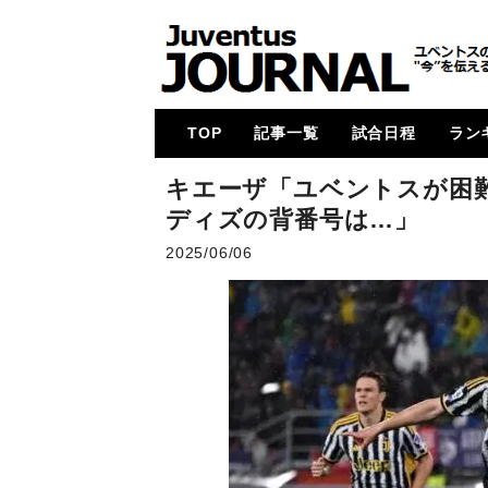
TOP
記事一覧
試合日程
ラン
メイン
コラム
特集
メルカート
動画
試合レビュー
招集メンバー
UCL
U23・下部組織・
カルチョ全般
2017-18
2018-19
2019-20
2020-21
2021-22
2022-23
2023-24
2024-25
各国
次節
ゴー
キエーザ「ユベントスが困
Women
ディズの背番号は…」
2025/06/06