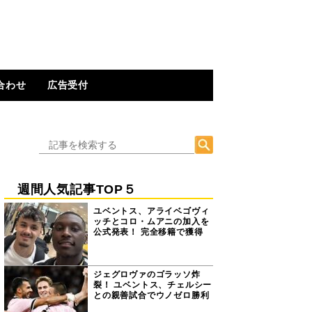
合わせ
広告受付
週間人気記事TOP５
ユベントス、アライベゴヴィ
ッチとコロ・ムアニの加入を
公式発表！ 完全移籍で獲得
ジェグロヴァのゴラッソ炸
裂！ ユベントス、チェルシー
との親善試合でウノゼロ勝利