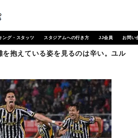
キング・スタッツ
スタジアムへの行き方
JJ会員
お問い
順位表
 日程一覧
ルランキング
はじめに
How To Go ?
JJ会員とは
ログイン
会員ページ
登録方法（図解）
難を抱えている姿を見るのは辛い。ユル