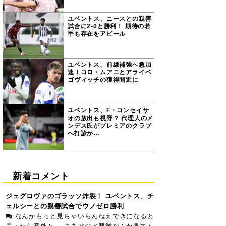
ユベントス、ニースとの親善
試合に2-0と勝利！ 期待の若
手も存在をアピール
ユベントス、前線補強へ急加
速！コロ・ムアニとアライベ
ゴヴィッチの獲得間近に
ユベントス、F・コンセイサ
オの放出も視野？ 代理人のメ
ンデス氏がプレミアのクラブ
へ打診か…
新着コメント
ジェグロヴァのゴラッソ炸裂！ ユベントス、チ
ェルシーとの親善試合でウノゼロ勝利
なんかもっと見ちゃいらんねえできになると