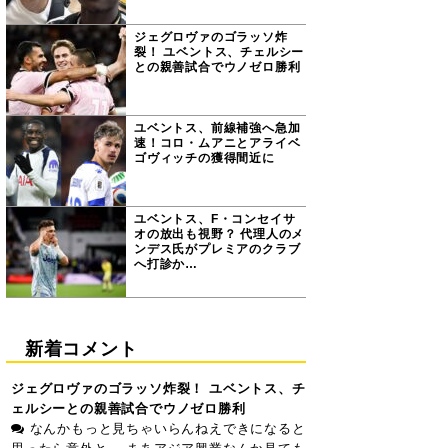
ジェグロヴァのゴラッソ炸
裂！ ユベントス、チェルシー
との親善試合でウノゼロ勝利
ユベントス、前線補強へ急加
速！コロ・ムアニとアライベ
ゴヴィッチの獲得間近に
ユベントス、F・コンセイサ
オの放出も視野？ 代理人のメ
ンデス氏がプレミアのクラブ
へ打診か…
新着コメント
ジェグロヴァのゴラッソ炸裂！ ユベントス、チ
ェルシーとの親善試合でウノゼロ勝利
なんかもっと見ちゃいらんねえできになると