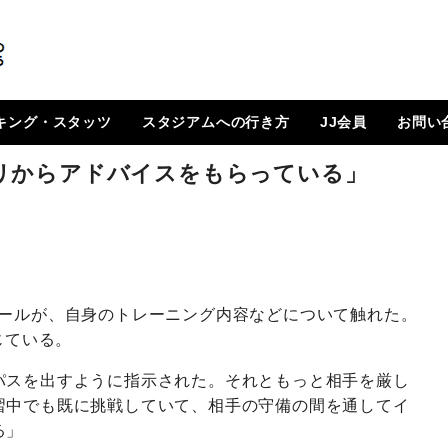
キング・スタッツ
スタジアムへの行き方
JJ会員
お問い
順位表
 日程一覧
ルランキング
はじめに
How To Go ?
JJ会員とは
ログイン
会員ページ
登録方法（図解）
リからアドバイスをもらっている」
クールが、自身のトレーニング内容などについて触れた。
じている。
パスを出すように指示された。それともっと相手を厳し
習中でも既に挑戦していて、相手の守備の間を通してイ
る」