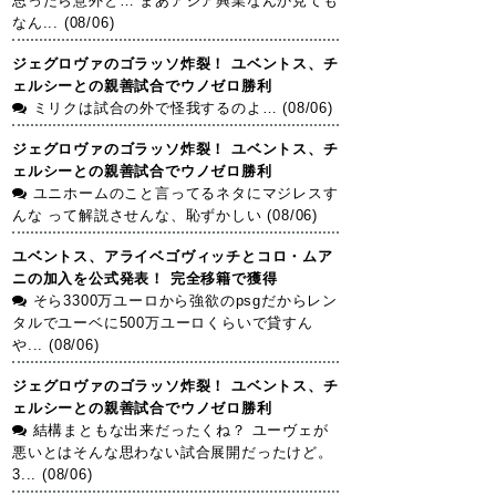
思ったら意外と… まあアジア興業なんか見ても
なん... (08/06)
ジェグロヴァのゴラッソ炸裂！ ユベントス、チ
ェルシーとの親善試合でウノゼロ勝利
ミリクは試合の外で怪我するのよ… (08/06)
ジェグロヴァのゴラッソ炸裂！ ユベントス、チ
ェルシーとの親善試合でウノゼロ勝利
ユニホームのこと言ってるネタにマジレスす
んな って解説させんな、恥ずかしい (08/06)
ユベントス、アライベゴヴィッチとコロ・ムア
ニの加入を公式発表！ 完全移籍で獲得
そら3300万ユーロから強欲のpsgだからレン
タルでユーベに500万ユーロくらいで貸すん
や... (08/06)
ジェグロヴァのゴラッソ炸裂！ ユベントス、チ
ェルシーとの親善試合でウノゼロ勝利
結構まともな出来だったくね？ ユーヴェが
悪いとはそんな思わない試合展開だったけど。
3... (08/06)