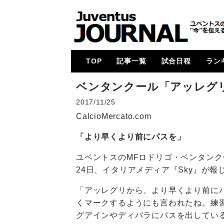
TOP
記事一覧
試合日程
ラン
メイン
コラム
特集
メルカート
動画
試合レビュー
招集メンバー
UCL
U23・下部組織・
カルチョ全般
2017-18
2018-19
2019-20
2020-21
2021-22
2022-23
2023-24
2024-25
各国
次節
ゴー
ベンタンクール「アッレグ
Women
2017/11/25
CalcioMercato.com
「より早くより前にパスを」
ユベントスのMFロドリゴ・ベンタン
24日、イタリアメディア『Sky』が報
「アッレグリから、より早くより前に
くマークするようにも言われたね。練
グアインやディバラにパスを出してい