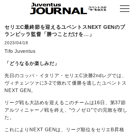
togg
navi
セリエC最終節を迎えるユベントスNEXT GENのブ
ランビッラ監督「勝つことだけを…」
2023/04/18
Tifo Juventus
「どうなるか楽しみだ」
先日のコッパ・イタリア・セリエC決勝2ndレグでは、
ヴィチェンツァに3-2で敗れて優勝を逃したユベントス
NEXT GEN。
リーグ戦も大詰めを迎えるこのチームは16日、第37節
アルツィニャーノ戦を終え、“ウノゼロ”での完敗を喫し
た。
これによりNEXT GENは、リーグ順位をセリエB昇格