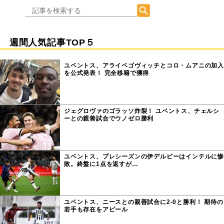
週間人気記事TOP５
ユベントス、アライベゴヴィッチとコロ・ムアニの加入
を公式発表！ 完全移籍で獲得
ジェグロヴァのゴラッソ炸裂！ ユベントス、チェルシ
ーとの親善試合でウノゼロ勝利
ユベントス、プレシーズンの伊デルビーはインテルに惨
敗。終盤に1点を返すが…
ユベントス、ニースとの親善試合に2-0と勝利！ 期待の
若手も存在をアピール